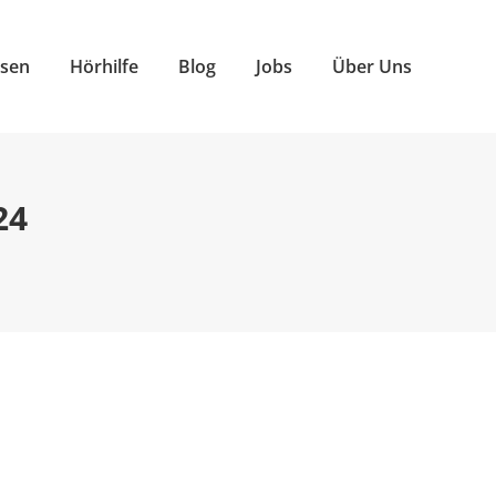
nsen
Hörhilfe
Blog
Jobs
Über Uns
24