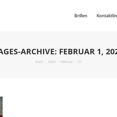
Brillen
Kontaktli
AGES-ARCHIVE:
FEBRUAR 1, 20
Sie befinden sich hier:
Start
2024
Februar
01